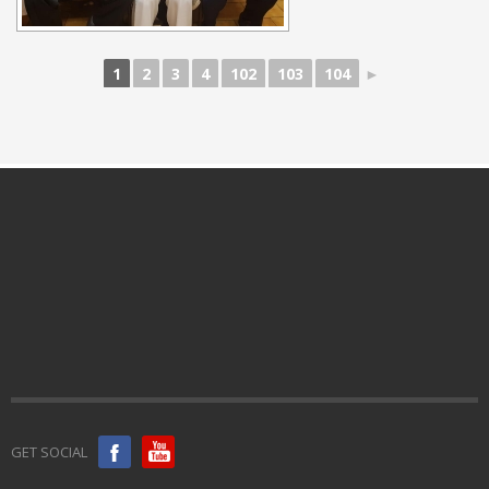
1
2
3
4
102
103
104
►
GET SOCIAL